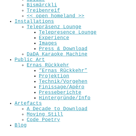
Bismärckli
Treibenreif
<< open_homeland >>
Installations
Telepräsenz Lounge
Telepresence Lounge
Experience
Images
Press & Download
DaDA Karaoke Machine
Public Art
Ernas Rückkehr
“Ernas Rückkehr”
Projektion
Technik/Vorgehen
Finissage/Apéro
Presseberichte
Hintergründe/Info
Artefacts
A Decade to Download
Moving Still
Code Poetry
Blog